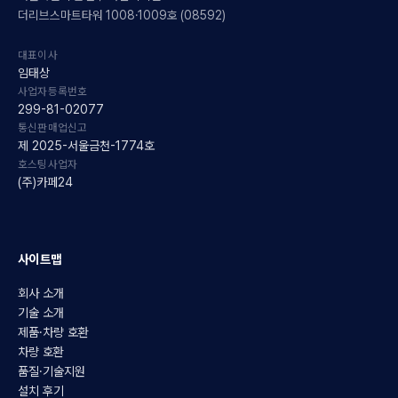
더리브스마트타워 1008·1009호 (08592)
대표이사
임태상
사업자등록번호
299-81-02077
통신판매업신고
제 2025-서울금천-1774호
호스팅사업자
(주)카페24
사이트맵
회사 소개
기술 소개
제품·차량 호환
차량 호환
품질·기술지원
설치 후기