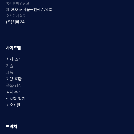
통신판매업신고
제 2025-서울금천-1774호
호스팅사업자
(주)카페24
사이트맵
회사 소개
기술
제품
차량 호환
품질·검증
설치 후기
설치점 찾기
기술지원
연락처