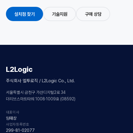
설치점 찾기
기술지원
구매 상담
L2Logic
주식회사 엘투로직 / L2Logic Co., Ltd.
서울특별시 금천구 가산디지털2로 34
더리브스마트타워 1008·1009호 (08592)
대표이사
임태상
사업자등록번호
299-81-02077