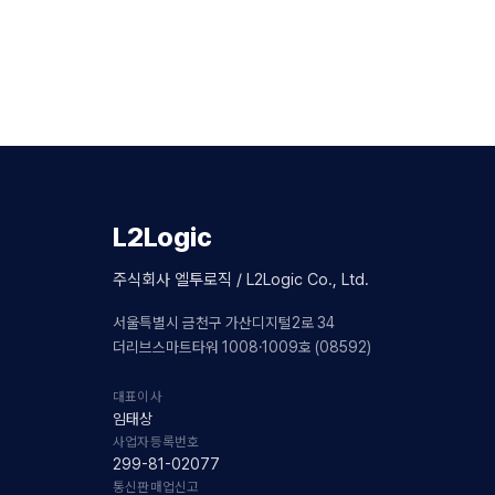
L2Logic
주식회사 엘투로직 / L2Logic Co., Ltd.
서울특별시 금천구 가산디지털2로 34
더리브스마트타워 1008·1009호 (08592)
대표이사
임태상
사업자등록번호
299-81-02077
통신판매업신고