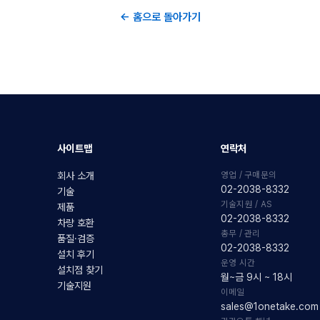
← 홈으로 돌아가기
사이트맵
연락처
영업 / 구매문의
회사 소개
02-2038-8332
기술
기술지원 / AS
제품
02-2038-8332
차량 호환
총무 / 관리
품질·검증
02-2038-8332
설치 후기
운영 시간
설치점 찾기
월~금 9시 ~ 18시
기술지원
이메일
sales@1onetake.com