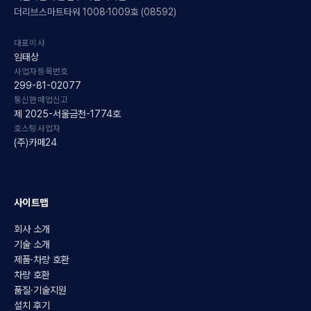
더리브스마트타워 1008·1009호 (08592)
대표이사
임태상
사업자등록번호
299-81-02077
통신판매업신고
제 2025-서울금천-1774호
호스팅사업자
(주)카페24
사이트맵
회사 소개
기술 소개
제품·차량 호환
차량 호환
품질·기술지원
설치 후기