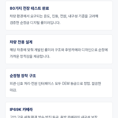
80가지 전장 테스트 완료
차량 환경에서 요구되는 온도, 진동, 전원, 내구성 기준을 고려해
검증한 순정급 디지털 룸미러입니다.
차량 전용 설계
해당 차종에 맞춰 개발된 룸미러 구조와 후방카메라 디자인으로 순정에
가까운 장착감을 제공합니다.
순정형 장착 구조
외관·신호 처리·전원 인터페이스 모두 OEM 동급으로 정합. 깔끔한
마감.
IP69K 카메라
고압·고온 세척 환경 방수·방진 등급. 후방 카메라의 내구성 보장.