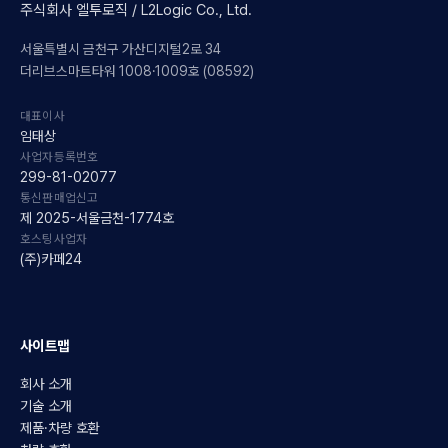
주식회사 엘투로직 / L2Logic Co., Ltd.
서울특별시 금천구 가산디지털2로 34
더리브스마트타워 1008·1009호 (08592)
대표이사
임태상
사업자등록번호
299-81-02077
통신판매업신고
제 2025-서울금천-1774호
호스팅사업자
(주)카페24
사이트맵
회사 소개
기술 소개
제품·차량 호환