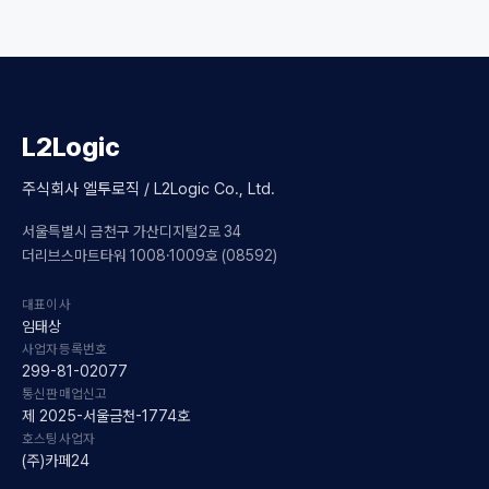
L2Logic
주식회사 엘투로직 / L2Logic Co., Ltd.
서울특별시 금천구 가산디지털2로 34
더리브스마트타워 1008·1009호 (08592)
대표이사
임태상
사업자등록번호
299-81-02077
통신판매업신고
제 2025-서울금천-1774호
호스팅사업자
(주)카페24