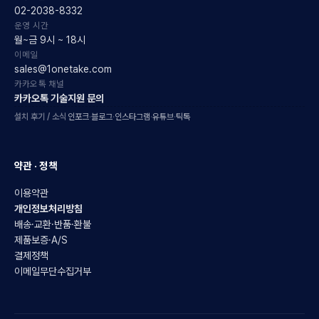
02-2038-8332
운영 시간
월~금 9시 ~ 18시
이메일
sales@1onetake.com
카카오톡 채널
카카오톡 기술지원 문의
설치 후기 / 소식
인포크
·
블로그
·
인스타그램
·
유튜브
·
틱톡
약관 · 정책
이용약관
개인정보처리방침
배송·교환·반품·환불
제품보증·A/S
결제정책
이메일무단수집거부