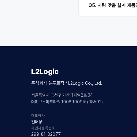
Q5. 차량 맞춤 설계 제
L2Logic
주식회사 엘투로직 / L2Logic Co., Ltd.
서울특별시 금천구 가산디지털2로 34
더리브스마트타워 1008·1009호 (08592)
대표이사
임태상
사업자등록번호
299-81-02077