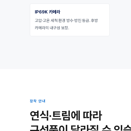
IP69K 카메라
고압·고온 세척 환경 방수·방진 등급. 후방
카메라의 내구성 보장.
장착 안내
연식·트림에 따라
구성품이 달라질 수 있