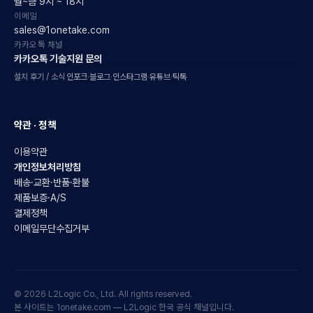
월~금 9시 ~ 18시
이메일
sales@1onetake.com
카카오톡 채널
카카오톡 기술지원 문의
설치 후기 / 소식
인포크
·
블로그
·
인스타그램
·
유튜브
·
틱톡
약관 · 정책
이용약관
개인정보처리방침
배송·교환·반품·환불
제품보증·A/S
결제정책
이메일무단수집거부
© 2026 L2Logic Co., Ltd. All rights reserved.
본 사이트는 1onetake.com — L2Logic 한국 공식 채널입니다.