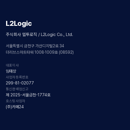
L2Logic
주식회사 엘투로직 / L2Logic Co., Ltd.
서울특별시 금천구 가산디지털2로 34
더리브스마트타워 1008·1009호 (08592)
대표이사
임태상
사업자등록번호
299-81-02077
통신판매업신고
제 2025-서울금천-1774호
호스팅사업자
(주)카페24