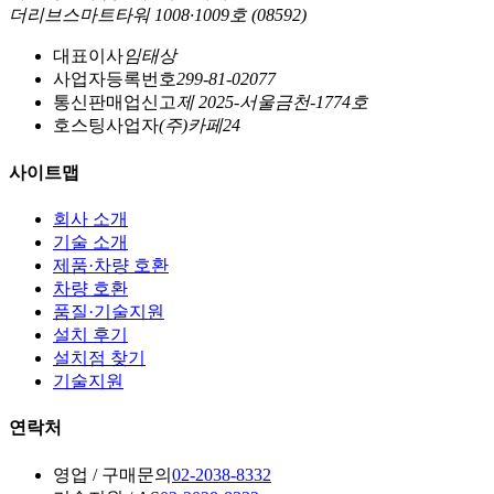
더리브스마트타워 1008·1009호 (08592)
대표이사
임태상
사업자등록번호
299-81-02077
통신판매업신고
제 2025-서울금천-1774호
호스팅사업자
(주)카페24
사이트맵
회사 소개
기술 소개
제품·차량 호환
차량 호환
품질·기술지원
설치 후기
설치점 찾기
기술지원
연락처
영업 / 구매문의
02-2038-8332