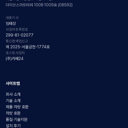
더리브스마트타워 1008·1009호 (08592)
대표이사
임태상
사업자등록번호
299-81-02077
통신판매업신고
제 2025-서울금천-1774호
호스팅사업자
(주)카페24
사이트맵
회사 소개
기술 소개
제품·차량 호환
차량 호환
품질·기술지원
설치 후기