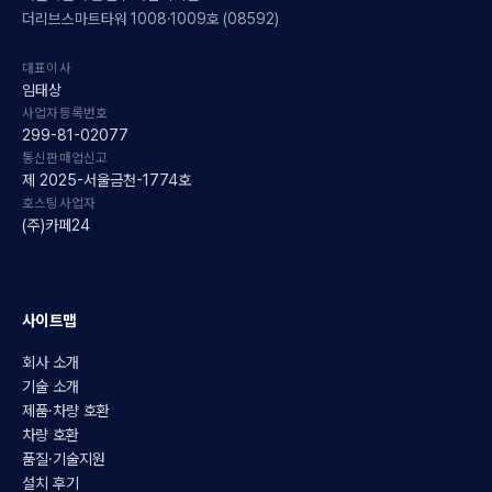
더리브스마트타워 1008·1009호 (08592)
대표이사
임태상
사업자등록번호
299-81-02077
통신판매업신고
제 2025-서울금천-1774호
호스팅사업자
(주)카페24
사이트맵
회사 소개
기술 소개
제품·차량 호환
차량 호환
품질·기술지원
설치 후기