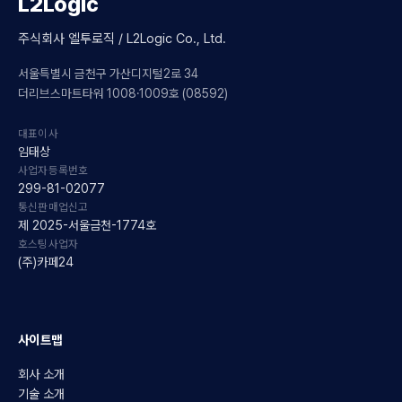
L2Logic
주식회사 엘투로직 / L2Logic Co., Ltd.
서울특별시 금천구 가산디지털2로 34
더리브스마트타워 1008·1009호 (08592)
대표이사
임태상
사업자등록번호
299-81-02077
통신판매업신고
제 2025-서울금천-1774호
호스팅사업자
(주)카페24
사이트맵
회사 소개
기술 소개