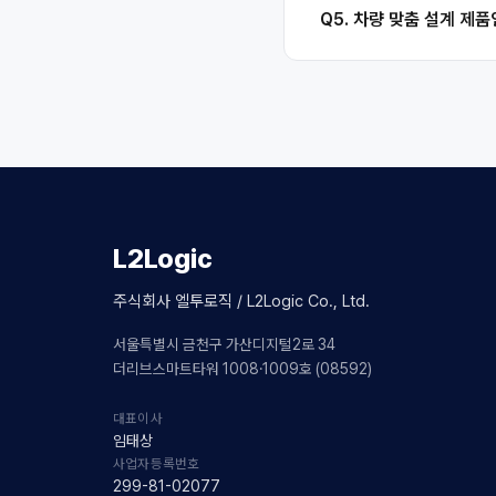
Q5. 차량 맞춤 설계 제
L2Logic
주식회사 엘투로직 / L2Logic Co., Ltd.
서울특별시 금천구 가산디지털2로 34
더리브스마트타워 1008·1009호 (08592)
대표이사
임태상
사업자등록번호
299-81-02077