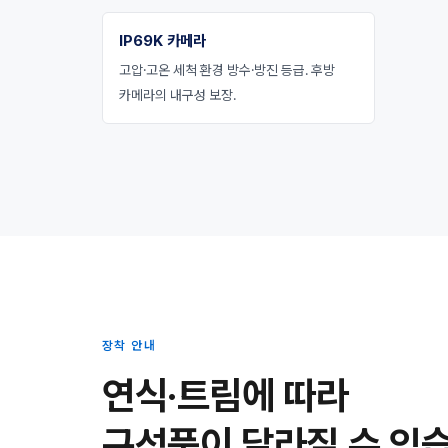
IP69K 카메라
고압·고온 세척 환경 방수·방진 등급. 후방
카메라의 내구성 보장.
장착 안내
연식·트림에 따라
구성품이 달라질 수 있