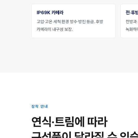
IP69K 카메라
전·후방
고압·고온 세척 환경 방수·방진 등급. 후방
전방과 
카메라의 내구성 보장.
녹화하
장착 안내
연식·트림에 따라
구성품이 달라질 수 있