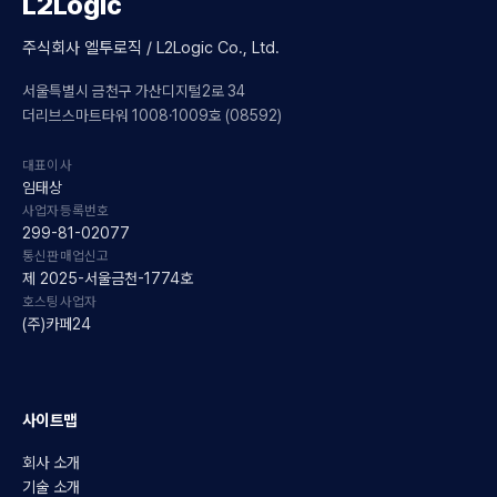
L2Logic
주식회사 엘투로직 / L2Logic Co., Ltd.
서울특별시 금천구 가산디지털2로 34
더리브스마트타워 1008·1009호 (08592)
대표이사
임태상
사업자등록번호
299-81-02077
통신판매업신고
제 2025-서울금천-1774호
호스팅사업자
(주)카페24
사이트맵
회사 소개
기술 소개