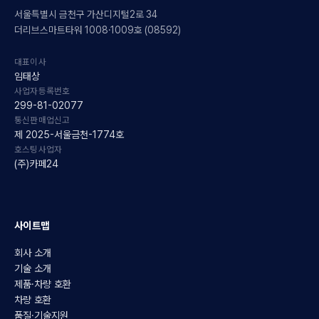
서울특별시 금천구 가산디지털2로 34
더리브스마트타워 1008·1009호 (08592)
대표이사
임태상
사업자등록번호
299-81-02077
통신판매업신고
제 2025-서울금천-1774호
호스팅사업자
(주)카페24
사이트맵
회사 소개
기술 소개
제품·차량 호환
차량 호환
품질·기술지원