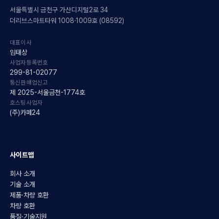
서울특별시 금천구 가산디지털2로 34
더리브스마트타워 1008·1009호 (08592)
대표이사
임태상
사업자등록번호
299-81-02077
통신판매업신고
제 2025-서울금천-1774호
호스팅사업자
(주)카페24
사이트맵
회사 소개
기술 소개
제품·차량 호환
차량 호환
품질·기술지원