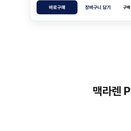
바로구매
장바구니 담기
구매
맥라렌 P