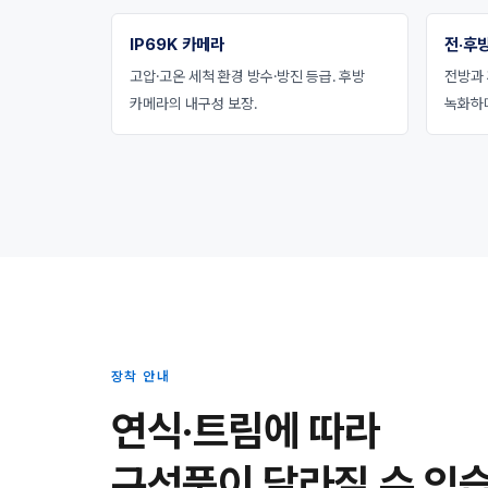
IP69K 카메라
전·후방
고압·고온 세척 환경 방수·방진 등급. 후방
전방과 
카메라의 내구성 보장.
녹화하
장착 안내
연식·트림에 따라
구성품이 달라질 수 있