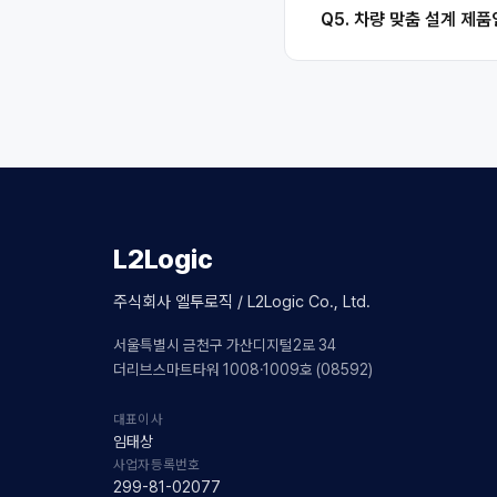
Q5. 차량 맞춤 설계 제
L2Logic
주식회사 엘투로직 / L2Logic Co., Ltd.
서울특별시 금천구 가산디지털2로 34
더리브스마트타워 1008·1009호 (08592)
대표이사
임태상
사업자등록번호
299-81-02077