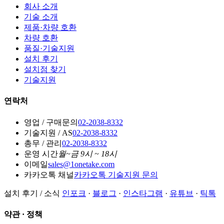
회사 소개
기술 소개
제품·차량 호환
차량 호환
품질·기술지원
설치 후기
설치점 찾기
기술지원
연락처
영업 / 구매문의
02-2038-8332
기술지원 / AS
02-2038-8332
총무 / 관리
02-2038-8332
운영 시간
월~금 9시 ~ 18시
이메일
sales@1onetake.com
카카오톡 채널
카카오톡 기술지원 문의
설치 후기 / 소식
인포크
·
블로그
·
인스타그램
·
유튜브
·
틱톡
약관 · 정책