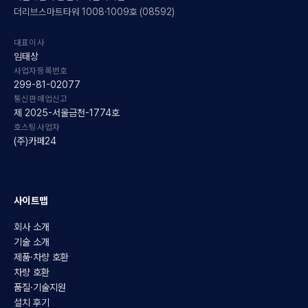
더리브스마트타워 1008·1009호 (08592)
대표이사
임태상
사업자등록번호
299-81-02077
통신판매업신고
제 2025-서울금천-1774호
호스팅사업자
(주)카페24
사이트맵
회사 소개
기술 소개
제품·차량 호환
차량 호환
품질·기술지원
설치 후기