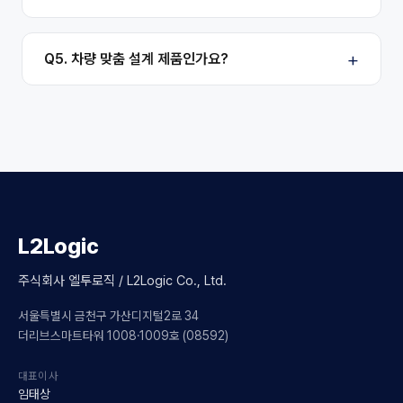
Q5. 차량 맞춤 설계 제품인가요?
L2Logic
주식회사 엘투로직 / L2Logic Co., Ltd.
서울특별시 금천구 가산디지털2로 34
더리브스마트타워 1008·1009호 (08592)
대표이사
임태상