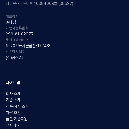
더리브스마트타워 1008·1009호 (08592)
대표이사
임태상
사업자등록번호
299-81-02077
통신판매업신고
제 2025-서울금천-1774호
호스팅사업자
(주)카페24
사이트맵
회사 소개
기술 소개
제품·차량 호환
차량 호환
품질·기술지원
설치 후기