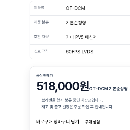
제품명
OT-DCM
제품 분류
기본순정형
호환 차량
기아 PV5 패신저
신호 규격
60FPS LVDS
공식 판매가
518,000원
OT-DCM 기본순정형 ·
브라켓을 항시 보유 중인 차량군입니다.
재고 및 출고 일정은 주문 확인 후 안내됩니다.
바로구매
장바구니 담기
구매 상담