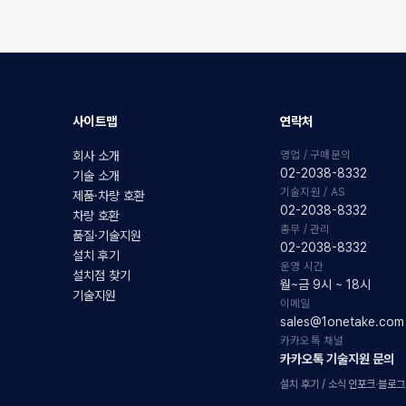
사이트맵
연락처
영업 / 구매문의
회사 소개
02-2038-8332
기술 소개
기술지원 / AS
제품·차량 호환
02-2038-8332
차량 호환
총무 / 관리
품질·기술지원
02-2038-8332
설치 후기
운영 시간
설치점 찾기
월~금 9시 ~ 18시
기술지원
이메일
sales@1onetake.com
카카오톡 채널
카카오톡 기술지원 문의
설치 후기 / 소식
인포크
·
블로그