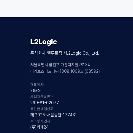
L2Logic
주식회사 엘투로직 / L2Logic Co., Ltd.
서울특별시 금천구 가산디지털2로 34
더리브스마트타워 1008·1009호 (08592)
대표이사
임태상
사업자등록번호
299-81-02077
통신판매업신고
제 2025-서울금천-1774호
호스팅사업자
(주)카페24