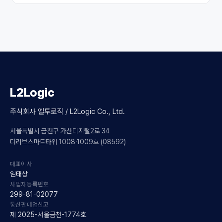
L2Logic
주식회사 엘투로직 / L2Logic Co., Ltd.
서울특별시 금천구 가산디지털2로 34
더리브스마트타워 1008·1009호 (08592)
대표이사
임태상
사업자등록번호
299-81-02077
통신판매업신고
제 2025-서울금천-1774호