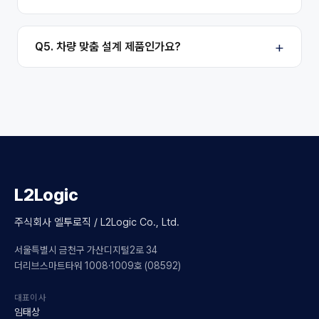
Q5. 차량 맞춤 설계 제품인가요?
L2Logic
주식회사 엘투로직 / L2Logic Co., Ltd.
서울특별시 금천구 가산디지털2로 34
더리브스마트타워 1008·1009호 (08592)
대표이사
임태상