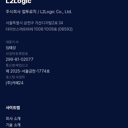
L2Logic
주식회사 엘투로직 / L2Logic Co., Ltd.
서울특별시 금천구 가산디지털2로 34
더리브스마트타워 1008·1009호 (08592)
대표이사
임태상
사업자등록번호
299-81-02077
통신판매업신고
제 2025-서울금천-1774호
호스팅사업자
(주)카페24
사이트맵
회사 소개
기술 소개