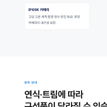
IP69K 카메라
고압·고온 세척 환경 방수·방진 등급. 후방
카메라의 내구성 보장.
장착 안내
연식·트림에 따라
구성품이 달라질 수 있