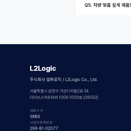
Q5. 차량 맞춤 설계 제
L2Logic
주식회사 엘투로직 / L2Logic Co., Ltd.
서울특별시 금천구 가산디지털2로 34
더리브스마트타워 1008·1009호 (08592)
대표이사
임태상
사업자등록번호
299-81-02077