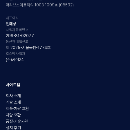
더리브스마트타워 1008·1009호 (08592)
대표이사
임태상
사업자등록번호
299-81-02077
통신판매업신고
제 2025-서울금천-1774호
호스팅사업자
(주)카페24
사이트맵
회사 소개
기술 소개
제품·차량 호환
차량 호환
품질·기술지원
설치 후기