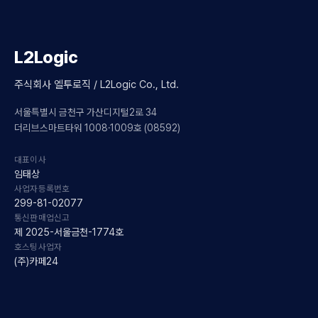
L2Logic
주식회사 엘투로직 / L2Logic Co., Ltd.
서울특별시 금천구 가산디지털2로 34
더리브스마트타워 1008·1009호 (08592)
대표이사
임태상
사업자등록번호
299-81-02077
통신판매업신고
제 2025-서울금천-1774호
호스팅사업자
(주)카페24