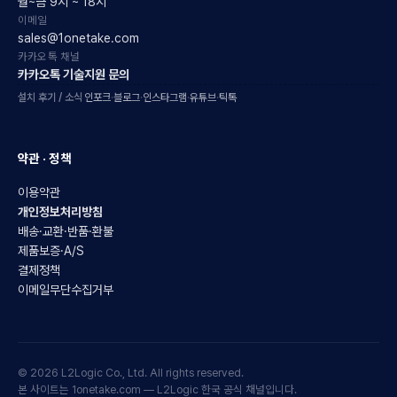
월~금 9시 ~ 18시
이메일
sales@1onetake.com
카카오톡 채널
카카오톡 기술지원 문의
설치 후기 / 소식
인포크
·
블로그
·
인스타그램
·
유튜브
·
틱톡
약관 · 정책
이용약관
개인정보처리방침
배송·교환·반품·환불
제품보증·A/S
결제정책
이메일무단수집거부
© 2026 L2Logic Co., Ltd. All rights reserved.
본 사이트는 1onetake.com — L2Logic 한국 공식 채널입니다.