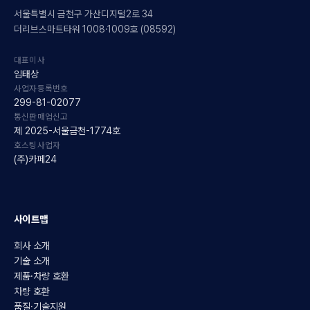
서울특별시 금천구 가산디지털2로 34
더리브스마트타워 1008·1009호 (08592)
대표이사
임태상
사업자등록번호
299-81-02077
통신판매업신고
제 2025-서울금천-1774호
호스팅사업자
(주)카페24
사이트맵
회사 소개
기술 소개
제품·차량 호환
차량 호환
품질·기술지원