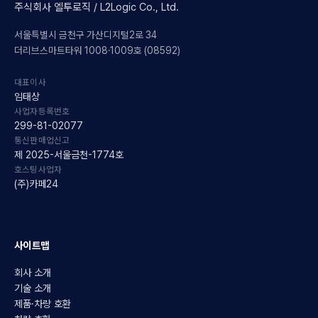
주식회사 엘투로직 / L2Logic Co., Ltd.
서울특별시 금천구 가산디지털2로 34
더리브스마트타워 1008·1009호 (08592)
대표이사
임태상
사업자등록번호
299-81-02077
통신판매업신고
제 2025-서울금천-1774호
호스팅사업자
(주)카페24
사이트맵
회사 소개
기술 소개
제품·차량 호환