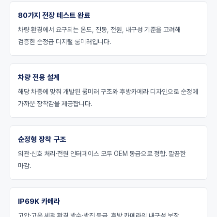
80가지 전장 테스트 완료
차량 환경에서 요구되는 온도, 진동, 전원, 내구성 기준을 고려해
검증한 순정급 디지털 룸미러입니다.
차량 전용 설계
해당 차종에 맞춰 개발된 룸미러 구조와 후방카메라 디자인으로 순정에
가까운 장착감을 제공합니다.
순정형 장착 구조
외관·신호 처리·전원 인터페이스 모두 OEM 동급으로 정합. 깔끔한
마감.
IP69K 카메라
고압·고온 세척 환경 방수·방진 등급. 후방 카메라의 내구성 보장.