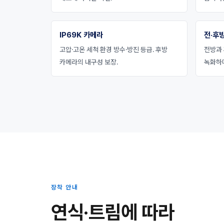
IP69K 카메라
전·후방
고압·고온 세척 환경 방수·방진 등급. 후방
전방과 
카메라의 내구성 보장.
녹화하
장착 안내
연식·트림에 따라