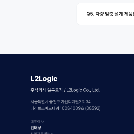
Q5. 차량 맞춤 설계 제
L2Logic
주식회사 엘투로직 / L2Logic Co., Ltd.
서울특별시 금천구 가산디지털2로 34
더리브스마트타워 1008·1009호 (08592)
대표이사
임태상
사업자등록번호