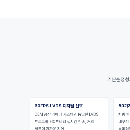
기본순정형의 
60FPS LVDS 디지털 신호
80가
OEM 공장 카메라 시스템과 동일한 LVDS
차량 환
프로토콜. 60프레임 실시간 전송, 거의
내구성
제로에 가까운 지연.
룸미러