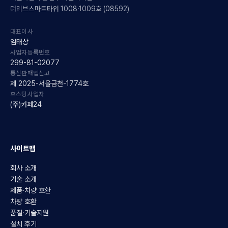
더리브스마트타워 1008·1009호 (08592)
대표이사
임태상
사업자등록번호
299-81-02077
통신판매업신고
제 2025-서울금천-1774호
호스팅사업자
(주)카페24
사이트맵
회사 소개
기술 소개
제품·차량 호환
차량 호환
품질·기술지원
설치 후기