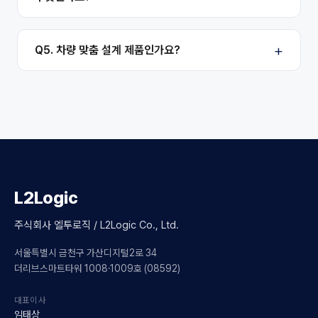
Q5. 차량 맞춤 설계 제품인가요?
L2Logic
주식회사 엘투로직 / L2Logic Co., Ltd.
서울특별시 금천구 가산디지털2로 34
더리브스마트타워 1008·1009호 (08592)
대표이사
임태상