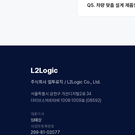
Q5. 차량 맞춤 설계 제
L2Logic
주식회사 엘투로직 / L2Logic Co., Ltd.
서울특별시 금천구 가산디지털2로 34
더리브스마트타워 1008·1009호 (08592)
대표이사
임태상
사업자등록번호
299-81-02077