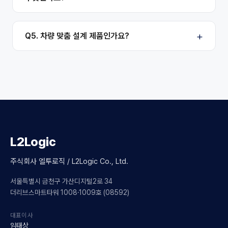
Q5. 차량 맞춤 설계 제품인가요?
L2Logic
주식회사 엘투로직 / L2Logic Co., Ltd.
서울특별시 금천구 가산디지털2로 34
더리브스마트타워 1008·1009호 (08592)
대표이사
임태상