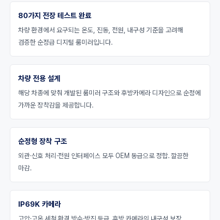
80가지 전장 테스트 완료
차량 환경에서 요구되는 온도, 진동, 전원, 내구성 기준을 고려해
검증한 순정급 디지털 룸미러입니다.
차량 전용 설계
해당 차종에 맞춰 개발된 룸미러 구조와 후방카메라 디자인으로 순정에
가까운 장착감을 제공합니다.
순정형 장착 구조
외관·신호 처리·전원 인터페이스 모두 OEM 동급으로 정합. 깔끔한
마감.
IP69K 카메라
고압·고온 세척 환경 방수·방진 등급. 후방 카메라의 내구성 보장.