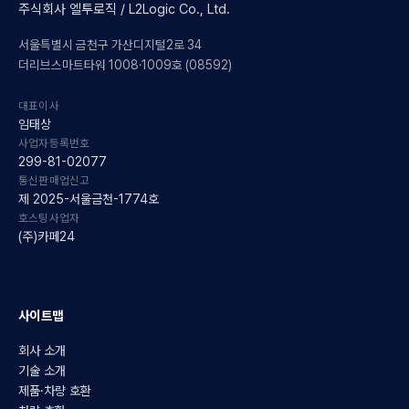
주식회사 엘투로직 / L2Logic Co., Ltd.
서울특별시 금천구 가산디지털2로 34
더리브스마트타워 1008·1009호 (08592)
대표이사
임태상
사업자등록번호
299-81-02077
통신판매업신고
제 2025-서울금천-1774호
호스팅사업자
(주)카페24
사이트맵
회사 소개
기술 소개
제품·차량 호환