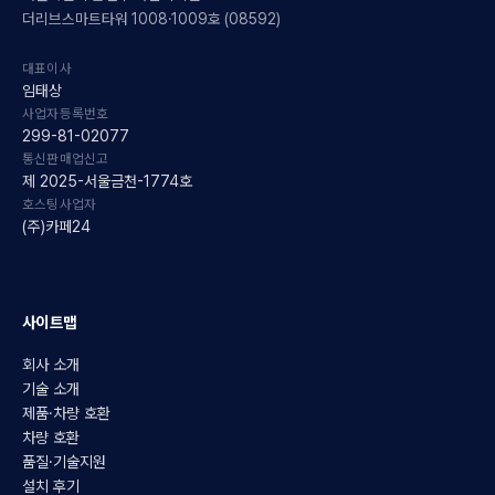
더리브스마트타워 1008·1009호 (08592)
대표이사
임태상
사업자등록번호
299-81-02077
통신판매업신고
제 2025-서울금천-1774호
호스팅사업자
(주)카페24
사이트맵
회사 소개
기술 소개
제품·차량 호환
차량 호환
품질·기술지원
설치 후기