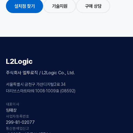
설치점 찾기
기술지원
구매 상담
L2Logic
주식회사 엘투로직 / L2Logic Co., Ltd.
서울특별시 금천구 가산디지털2로 34
더리브스마트타워 1008·1009호 (08592)
대표이사
임태상
사업자등록번호
299-81-02077
통신판매업신고