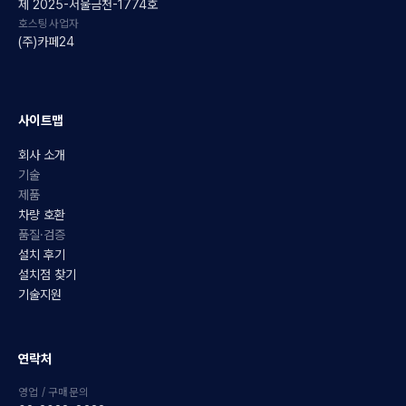
제 2025-서울금천-1774호
호스팅사업자
(주)카페24
사이트맵
회사 소개
기술
제품
차량 호환
품질·검증
설치 후기
설치점 찾기
기술지원
연락처
영업 / 구매문의