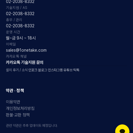
02-2038-8332
기술지원 / AS
02-2038-8332
총무 / 관리
02-2038-8332
운영 시간
월~금 9시 ~ 18시
이메일
sales@1onetake.com
카카오톡 채널
카카오톡 기술지원 문의
설치 후기 / 소식
인포크
·
블로그
·
인스타그램
·
유튜브
·
틱톡
약관 · 정책
이용약관
개인정보처리방침
환불·교환 정책
관련 약관은 추후 업데이트 예정입니다.