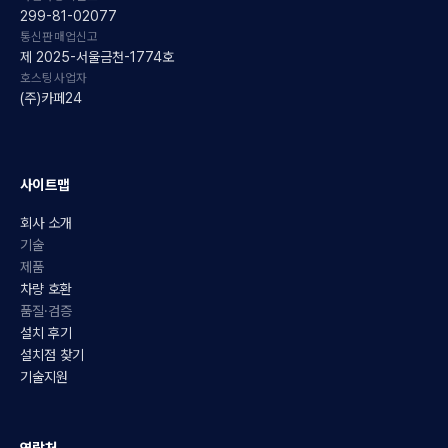
299-81-02077
통신판매업신고
제 2025-서울금천-1774호
호스팅사업자
(주)카페24
사이트맵
회사 소개
기술
제품
차량 호환
품질·검증
설치 후기
설치점 찾기
기술지원
연락처