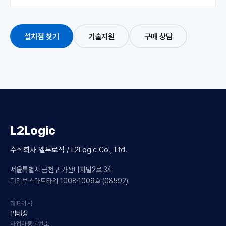
설치점 찾기
기술지원
구매 상담
L2Logic
주식회사 엘투로직 / L2Logic Co., Ltd.
서울특별시 금천구 가산디지털2로 34
더리브스마트타워 1008·1009호 (08592)
대표이사
임태상
사업자등록번호