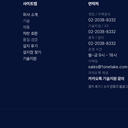
사이트맵
연락처
영업 / 구매문의
회사 소개
02-2038-8332
기술
기술지원 / AS
제품
02-2038-8332
차량 호환
총무 / 관리
품질·검증
02-2038-8332
설치 후기
운영 시간
설치점 찾기
월~금 9시 ~ 18시
기술지원
이메일
sales@1onetake.com
카카오톡 채널
카카오톡 기술지원 문의
설치 후기 / 소식
인포크
·
블로그