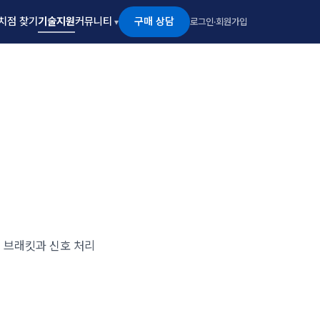
구매 상담
치점 찾기
기술지원
커뮤니티
로그인
·
회원가입
용 브래킷과 신호 처리