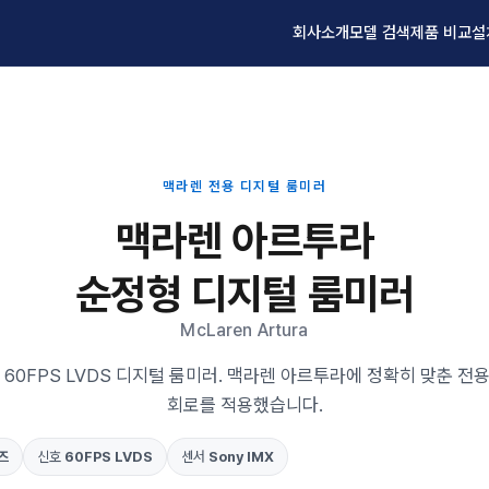
회사소개
모델 검색
제품 비교
설
맥라렌 전용 디지털 룸미러
맥라렌 아르투라
순정형 디지털 룸미러
McLaren Artura
 60FPS LVDS 디지털 룸미러. 맥라렌 아르투라에 정확히 맞춘 전
회로를 적용했습니다.
즈
신호
60FPS LVDS
센서
Sony IMX