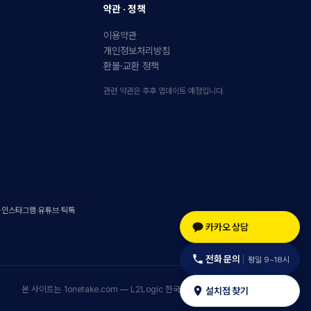
약관 · 정책
이용약관
개인정보처리방침
환불·교환 정책
관련 약관은 추후 업데이트 예정입니다.
·
인스타그램
·
유튜브
·
틱톡
카카오 상담
전화 문의
평일 9~18시
본 사이트는 1onetake.com — L2Logic 한국 공식 채널입니다.
설치점 찾기