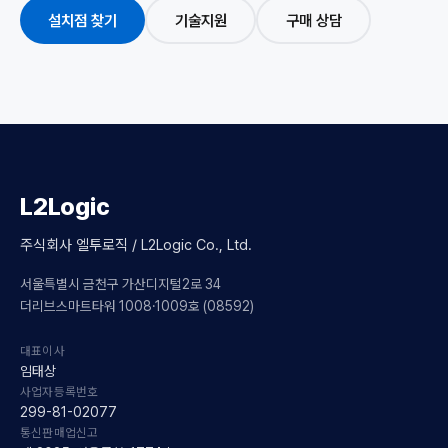
설치점 찾기
기술지원
구매 상담
L2Logic
주식회사 엘투로직 / L2Logic Co., Ltd.
서울특별시 금천구 가산디지털2로 34
더리브스마트타워 1008·1009호 (08592)
대표이사
임태상
사업자등록번호
299-81-02077
통신판매업신고