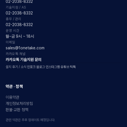
02-2038-8332
기술지원 / AS
02-2038-8332
총무 / 관리
02-2038-8332
운영 시간
월~금 9시 ~ 18시
이메일
sales@1onetake.com
카카오톡 채널
카카오톡 기술지원 문의
설치 후기 / 소식
인포크
·
블로그
·
인스타그램
·
유튜브
·
틱톡
약관 · 정책
이용약관
개인정보처리방침
환불·교환 정책
관련 약관은 추후 업데이트 예정입니다.