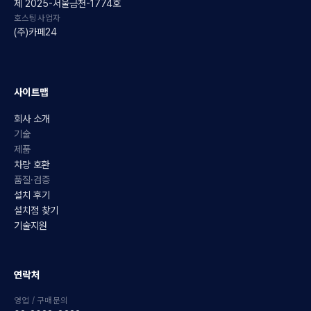
제 2025-서울금천-1774호
호스팅사업자
(주)카페24
사이트맵
회사 소개
기술
제품
차량 호환
품질·검증
설치 후기
설치점 찾기
기술지원
연락처
영업 / 구매문의