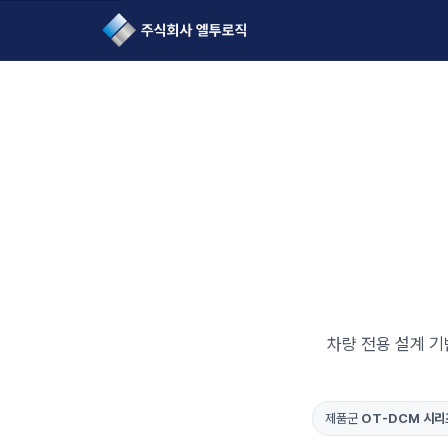
L2Logic 1onetake
차량 전용 설계 기
제품군
OT-DCM 시리