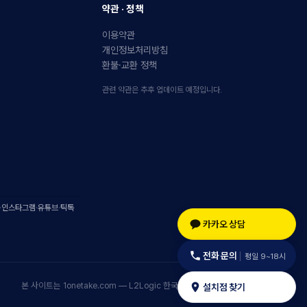
약관 · 정책
이용약관
개인정보처리방침
환불·교환 정책
관련 약관은 추후 업데이트 예정입니다.
·
인스타그램
·
유튜브
·
틱톡
카카오 상담
전화 문의
평일 9~18시
본 사이트는 1onetake.com — L2Logic 한국 공식 채널입니다.
설치점 찾기