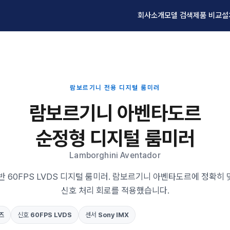
회사소개
모델 검색
제품 비교
설
람보르기니 전용 디지털 룸미러
람보르기니 아벤타도르
순정형 디지털 룸미러
Lamborghini Aventador
반 60FPS LVDS 디지털 룸미러. 람보르기니 아벤타도르에 정확히
신호 처리 회로를 적용했습니다.
즈
신호
60FPS LVDS
센서
Sony IMX