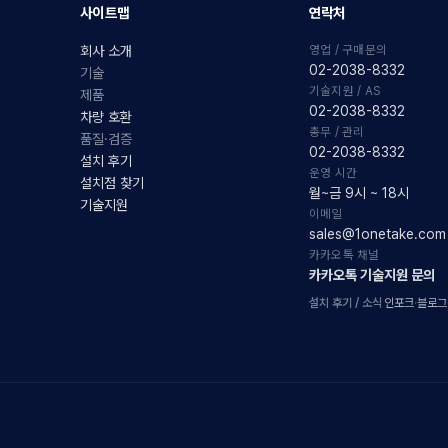
사이트맵
연락처
영업 / 구매문의
회사 소개
02-2038-8332
기술
기술지원 / AS
제품
02-2038-8332
차량 호환
총무 / 관리
품질·검증
02-2038-8332
설치 후기
운영 시간
설치점 찾기
월~금 9시 ~ 18시
기술지원
이메일
sales@1onetake.com
카카오톡 채널
카카오톡 기술지원 문의
설치 후기 / 소식
인포크
·
블로그