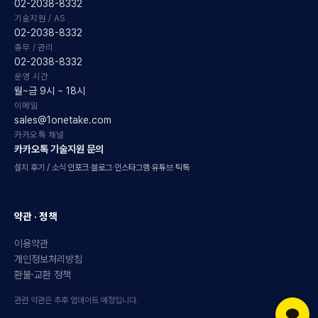
02-2038-8332
기술지원 / AS
02-2038-8332
총무 / 관리
02-2038-8332
운영 시간
월~금 9시 ~ 18시
이메일
sales@1onetake.com
카카오톡 채널
카카오톡 기술지원 문의
설치 후기 / 소식
인포크
·
블로그
·
인스타그램
·
유튜브
·
틱톡
약관 · 정책
이용약관
개인정보처리방침
환불·교환 정책
관련 약관은 추후 업데이트 예정입니다.