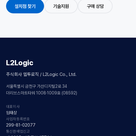
설치점 찾기
기술지원
구매 상담
L2Logic
주식회사 엘투로직 / L2Logic Co., Ltd.
서울특별시 금천구 가산디지털2로 34
더리브스마트타워 1008·1009호 (08592)
대표이사
임태상
사업자등록번호
299-81-02077
통신판매업신고