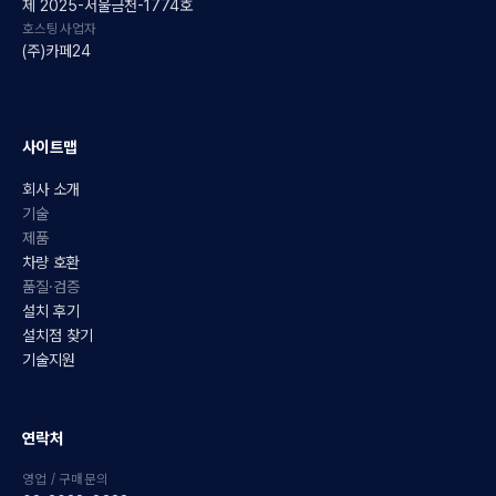
제 2025-서울금천-1774호
호스팅사업자
(주)카페24
사이트맵
회사 소개
기술
제품
차량 호환
품질·검증
설치 후기
설치점 찾기
기술지원
연락처
영업 / 구매문의