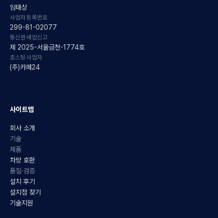
임태상
사업자등록번호
299-81-02077
통신판매업신고
제 2025-서울금천-1774호
호스팅사업자
(주)카페24
사이트맵
회사 소개
기술
제품
차량 호환
품질·검증
설치 후기
설치점 찾기
기술지원