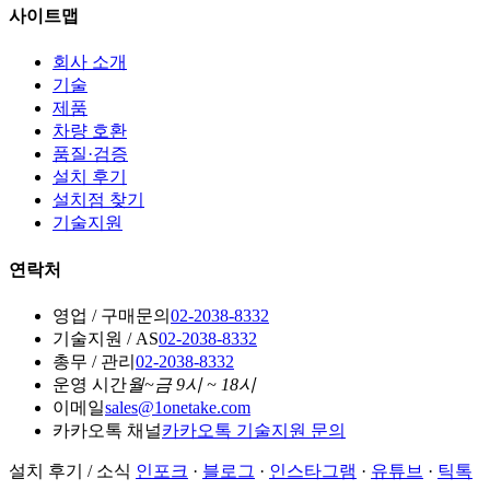
사이트맵
회사 소개
기술
제품
차량 호환
품질·검증
설치 후기
설치점 찾기
기술지원
연락처
영업 / 구매문의
02-2038-8332
기술지원 / AS
02-2038-8332
총무 / 관리
02-2038-8332
운영 시간
월~금 9시 ~ 18시
이메일
sales@1onetake.com
카카오톡 채널
카카오톡 기술지원 문의
설치 후기 / 소식
인포크
·
블로그
·
인스타그램
·
유튜브
·
틱톡