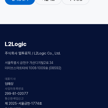
L2Logic
주식회사 엘투로직 / L2Logic Co., Ltd.
서울특별시 금천구 가산디지털2로 34
더리브스마트타워 1008·1009호 (08592)
대표이사
임태상
사업자등록번호
299-81-02077
통신판매업신고
제 2025-서울금천-1774호