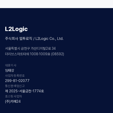
L2Logic
주식회사 엘투로직 / L2Logic Co., Ltd.
서울특별시 금천구 가산디지털2로 34
더리브스마트타워 1008·1009호 (08592)
대표이사
임태상
사업자등록번호
299-81-02077
통신판매업신고
제 2025-서울금천-1774호
호스팅사업자
(주)카페24