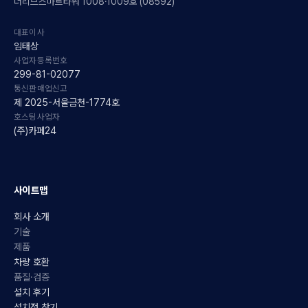
더리브스마트타워 1008·1009호 (08592)
대표이사
임태상
사업자등록번호
299-81-02077
통신판매업신고
제 2025-서울금천-1774호
호스팅사업자
(주)카페24
사이트맵
회사 소개
기술
제품
차량 호환
품질·검증
설치 후기
설치점 찾기