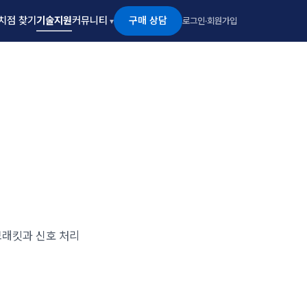
구매 상담
치점 찾기
기술지원
커뮤니티
로그인
·
회원가입
 브래킷과 신호 처리