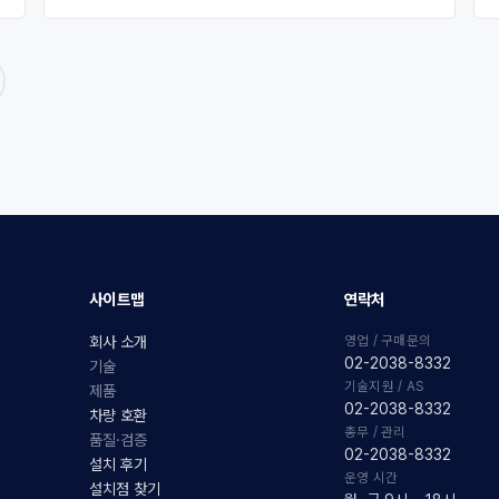
사이트맵
연락처
영업 / 구매문의
회사 소개
02-2038-8332
기술
기술지원 / AS
제품
02-2038-8332
차량 호환
총무 / 관리
품질·검증
02-2038-8332
설치 후기
운영 시간
설치점 찾기