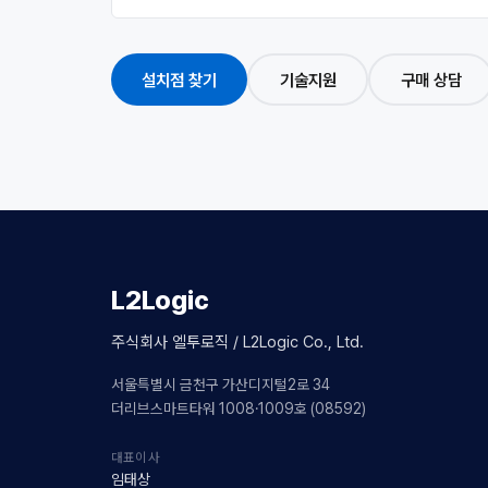
설치점 찾기
기술지원
구매 상담
L2Logic
주식회사 엘투로직 / L2Logic Co., Ltd.
서울특별시 금천구 가산디지털2로 34
더리브스마트타워 1008·1009호 (08592)
대표이사
임태상