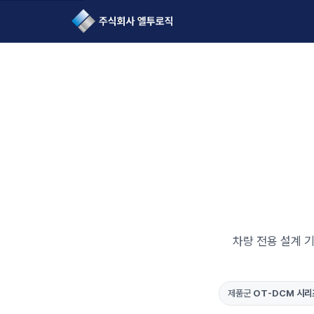
L2Logic 1onetake
차량 전용 설계 기
제품군
OT-DCM 시리